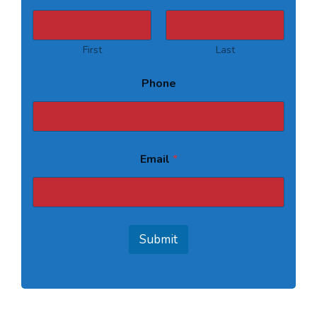
First
Last
Phone
Email
*
Submit